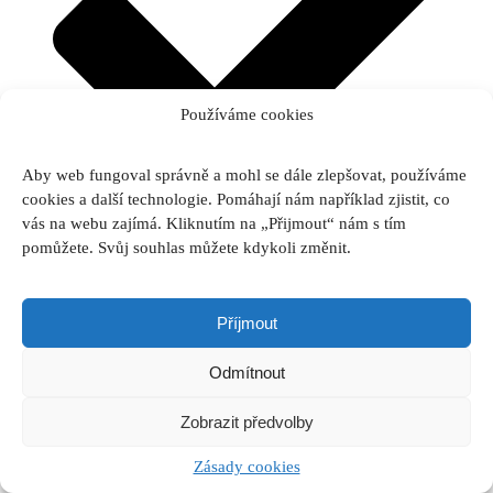
Používáme cookies
Aby web fungoval správně a mohl se dále zlepšovat, používáme
cookies a další technologie. Pomáhají nám například zjistit, co
vás na webu zajímá. Kliknutím na „Přijmout“ nám s tím
pomůžete. Svůj souhlas můžete kdykoli změnit.
Výroba na míru
Hliníkové branky
Příjmout
Hliníkové branky jsou ideálním řešením pro moderní i tradiční
Odmítnout
oplocení. Díky odolnému materiálu nevyžadují žádnou údržbu,
nerezaví a odolají i nepříznivým povětrnostním podmínkám.
Zobrazit předvolby
Nabízíme křídlové i pochozí branky, které perfektně ladí s našimi
hliníkovými ploty a bránami.
Zásady cookies